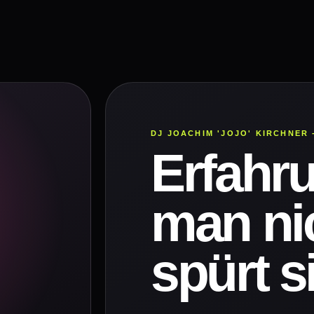
DJ JOACHIM 'JOJO' KIRCHNER 
Erfahru
man ni
spürt s