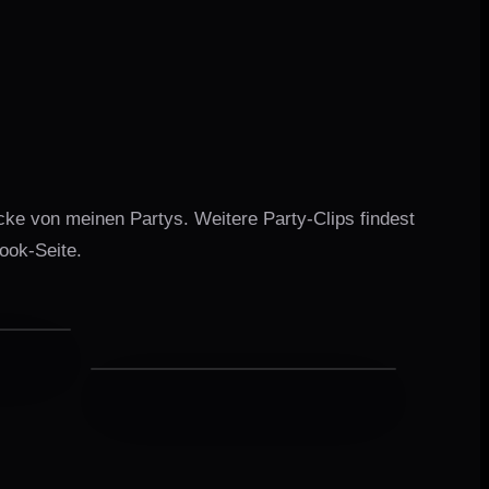
ücke von meinen Partys. Weitere Party-Clips findest
ook-Seite.
. Frei
DJ JoJo liest den Raum.
LIVE SET