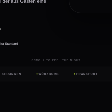
ei der aus Gästen eine
▶
list-Standard
SCROLL TO FEEL THE NIGHT
EN
WÜRZBURG
FRANKFURT
HOCHZE