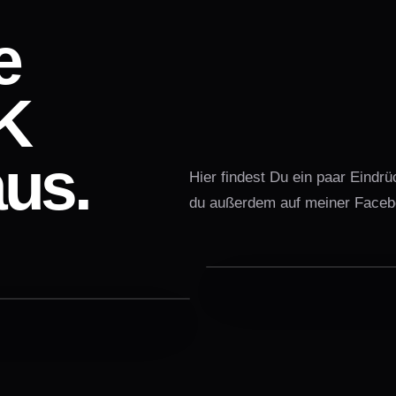
e
K
aus.
Hier findest Du ein paar Eindr
du außerdem auf meiner Faceb
Professionell geplant
gefeiert.
Energie, die sich im Raum
ausbreitet.
CORPORATE
EFLOOR