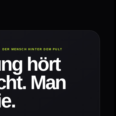
- DER MENSCH HINTER DEM PULT
ng hört
cht. Man
ie.