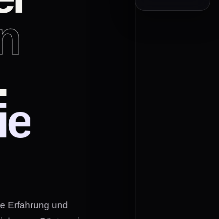
n
.
ie
ge Erfahrung und