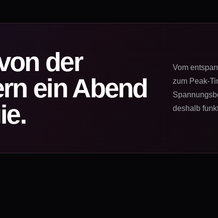
 von der
Vom entspann
rn ein Abend
zum Peak-Tim
Spannungsbog
ie.
deshalb funkt