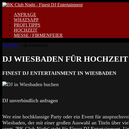
Zum
Inhalt
ANFRAGE
springen
WHATSAPP
PROFI TIPPS
HOCHZEIT
MESSE / FIRMENFEIER
Startseite
»
dj-wiesbaden
DJ WIESBADEN FÜR HOCHZEIT
FINEST DJ ENTERTAINMENT IN WIESBADEN
DJ unverbindlich anfragen
Wer eine hochklassige Party oder ein Event für anspruchsvol
Wiesbaden, der mit einer großen Auswahl an Titeln über vie
sorgt. 'BK Club Night' steht für Finest DJ Entertainment. U