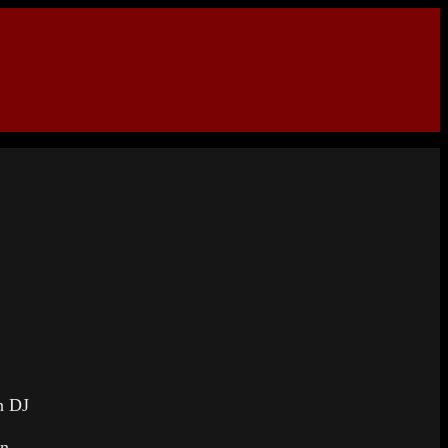
n DJ
rn