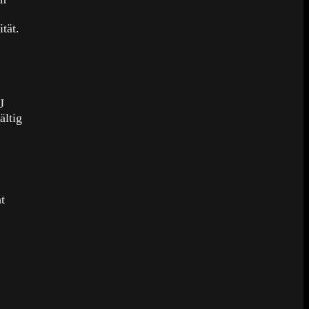
tät.
J
ältig
t