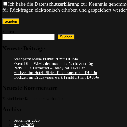
Bitte lasse dieses Feld leer.
Bitte lasse dieses Feld leer.
Ich habe die
Datenschutzerklärung
zur Kenntnis genomme
für Rückfragen elektronisch erhoben und gespeichert werde
Suchen
Suchen
Neueste Beiträge
Standparty Messe Frankfurt mit DJ JoJo
Event DJ in Wiesbaden macht die Nacht zum Tag
Party DJ in Darmstadt – Ready for Take Off
Hochzeit im Hotel Ullrich Elfershausen mit DJ JoJo
Hochzeit im Druckwasserwerk Frankfurt mit DJ JoJo
Neueste Kommentare
Es sind keine Kommentare vorhanden.
Archive
September 2023
August 2023