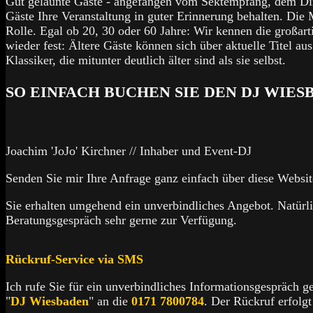
Gut gelaunte Gäste - angefangen vom Sektempfang, dem Dinne
Gäste Ihre Veranstaltung in guter Erinnerung behalten. Die
Rolle. Egal ob 20, 30 oder 60 Jahre: Wir kennen die großar
wieder fest: Ältere Gäste können sich über aktuelle Titel a
Klassiker, die mitunter deutlich älter sind als sie selbst.
SO EINFACH BUCHEN SIE DEN DJ WIES
Joachim 'JoJo' Kirchner // Inhaber und Event-DJ
Senden Sie mir Ihre Anfrage ganz einfach über diese Websit
Sie erhalten umgehend ein unverbindliches Angebot. Natürli
Beratungsgespräch sehr gerne zur Verfügung.
Rückruf-Service via SMS
Ich rufe Sie für ein unverbindliches Informationsgespräch g
"
DJ Wiesbaden
" an die
0171 7800784
. Der Rückruf erfolgt