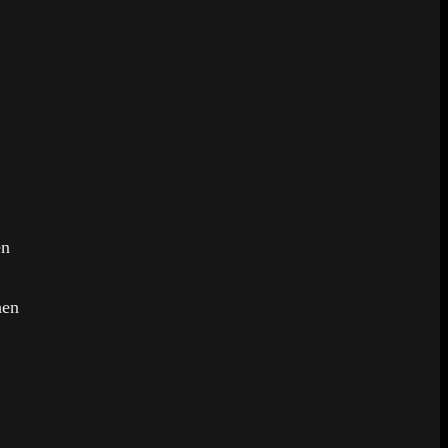
en
hen