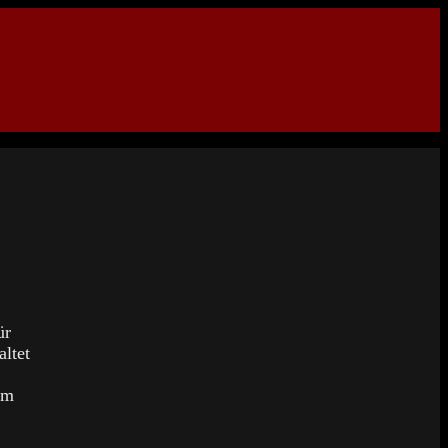
ür
altet
am