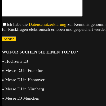
Bitte lasse dieses Feld leer.
Bitte lasse dieses Feld leer.
Ich habe die
Datenschutzerklärung
zur Kenntnis genomme
für Rückfragen elektronisch erhoben und gespeichert werde
WOFÜR SUCHEN SIE EINEN TOP DJ?
» Hochzeits DJ
» Messe DJ in Frankfurt
» Messe DJ in Hannover
» Messe DJ in Nürnberg
» Messe DJ München