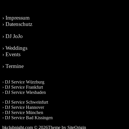
› Impressum
› Datenschutz
› DJ JoJo
› Weddings
› Events
› Termine
› DJ Service Würzburg
› DJ Service Frankfurt
› DJ Service Wiesbaden
› DJ Service Schweinfurt
› DJ Service Hannover
› DJ Service München
› DJ Service Bad Kissingen
bkclubnight.com © 2026
Theme by
SiteOrigin