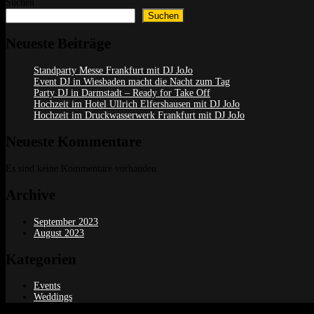
Suchen
Suchen
Neueste Beiträge
Standparty Messe Frankfurt mit DJ JoJo
Event DJ in Wiesbaden macht die Nacht zum Tag
Party DJ in Darmstadt – Ready for Take Off
Hochzeit im Hotel Ullrich Elfershausen mit DJ JoJo
Hochzeit im Druckwasserwerk Frankfurt mit DJ JoJo
Neueste Kommentare
Es sind keine Kommentare vorhanden.
Archive
September 2023
August 2023
Kategorien
Events
Weddings