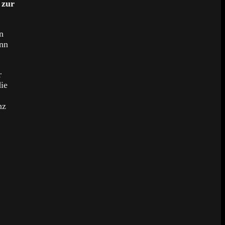
 zur
n
ann
r
die
nz