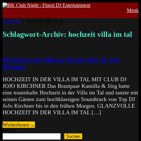
Zum
Menü
Inhalt
springen
Startseite
»
hochzeit villa im tal
Schlagwort-Archiv:
hochzeit villa im tal
Hochzeit in der Villa im Tal mit Club DJ JoJo
Kirchner
HOCHZEIT IN DER VILLA IM TAL MIT CLUB DJ
JOJO KIRCHNER Das Brautpaar Kamilla & Jörg hatte
eine traumhafte Hochzeit in der Villa im Tal und tanzte mit
seinen Gästen zum hochklassigen Soundtrack von Top DJ
JoJo Kirchner bis in den frühen Morgen. GLANZVOLLE
HOCHZEIT IN DER VILLA IM TAL […]
Weiterlesen
→
Suchen
Suchen