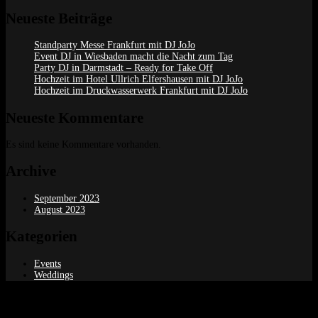
Neueste Beiträge
Standparty Messe Frankfurt mit DJ JoJo
Event DJ in Wiesbaden macht die Nacht zum Tag
Party DJ in Darmstadt – Ready for Take Off
Hochzeit im Hotel Ullrich Elfershausen mit DJ JoJo
Hochzeit im Druckwasserwerk Frankfurt mit DJ JoJo
Neueste Kommentare
Es sind keine Kommentare vorhanden.
Archive
September 2023
August 2023
Kategorien
Events
Weddings