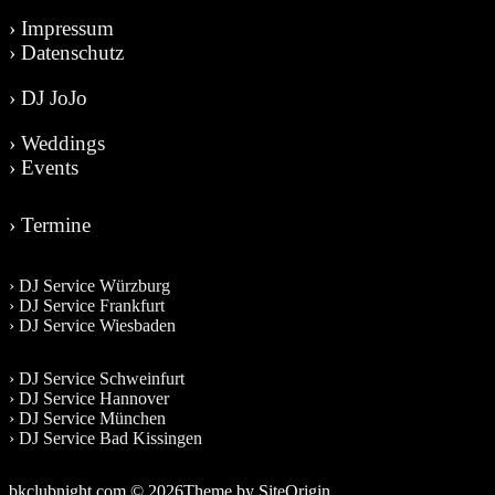
› Impressum
› Datenschutz
› DJ JoJo
› Weddings
› Events
› Termine
› DJ Service Würzburg
› DJ Service Frankfurt
› DJ Service Wiesbaden
› DJ Service Schweinfurt
› DJ Service Hannover
› DJ Service München
› DJ Service Bad Kissingen
bkclubnight.com © 2026
Theme by
SiteOrigin