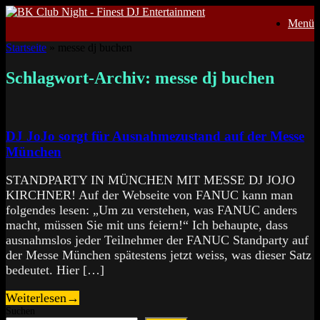
Zum
Menü
Inhalt
springen
Startseite
»
messe dj buchen
Schlagwort-Archiv:
messe dj buchen
DJ JoJo sorgt für Ausnahmezustand auf der Messe
München
STANDPARTY IN MÜNCHEN MIT MESSE DJ JOJO
KIRCHNER! Auf der Webseite von FANUC kann man
folgendes lesen: „Um zu verstehen, was FANUC anders
macht, müssen Sie mit uns feiern!“ Ich behaupte, dass
ausnahmslos jeder Teilnehmer der FANUC Standparty auf
der Messe München spätestens jetzt weiss, was dieser Satz
bedeutet. Hier […]
Weiterlesen
→
Suchen