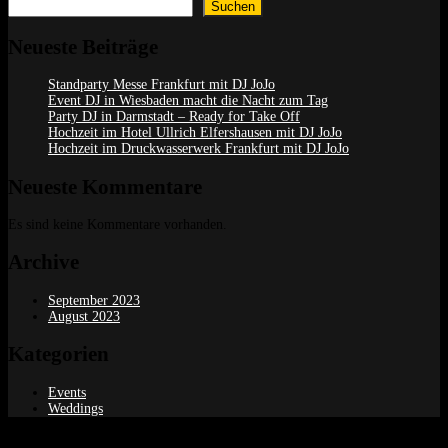
Suchen
Neueste Beiträge
Standparty Messe Frankfurt mit DJ JoJo
Event DJ in Wiesbaden macht die Nacht zum Tag
Party DJ in Darmstadt – Ready for Take Off
Hochzeit im Hotel Ullrich Elfershausen mit DJ JoJo
Hochzeit im Druckwasserwerk Frankfurt mit DJ JoJo
Neueste Kommentare
Es sind keine Kommentare vorhanden.
Archive
September 2023
August 2023
Kategorien
Events
Weddings